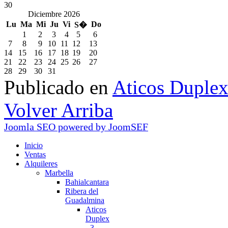
30
Diciembre 2026
Lu
Ma
Mi
Ju
Vi
Do
S�
1
2
3
4
5
6
7
8
9
10
11
12
13
14
15
16
17
18
19
20
21
22
23
24
25
26
27
28
29
30
31
Publicado en
Aticos Duplex
Volver Arriba
Joomla SEO powered by JoomSEF
Inicio
Ventas
Alquileres
Marbella
Bahialcantara
Ribera del
Guadalmina
Aticos
Duplex
- 3