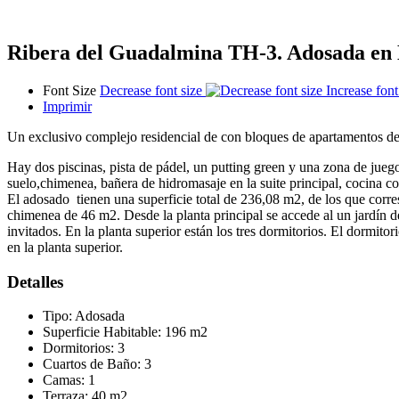
Ribera del Guadalmina TH-3. Adosada en 
Font Size
Decrease font size
Increase font
Imprimir
Un exclusivo complejo residencial de con bloques de apartamentos de
Hay dos piscinas, pista de pádel, un putting green y una zona de jueg
suelo,chimenea, bañera de hidromasaje en la suite principal, cocina 
El adosado tienen una superficie total de 236,08 m2, de los que corre
chimenea de 46 m2. Desde la planta principal se accede al un jardín 
invitados. En la planta superior están los tres dormitorios. El dormit
en la planta superior.
Detalles
Tipo:
Adosada
Superficie Habitable:
196 m2
Dormitorios:
3
Cuartos de Baño:
3
Camas:
1
Terraza:
40 m2