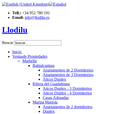
Telf.:
+34 952 780 191
m2
Email:
info@llodilu.es
ach.
Llodilu
om,
oom
Buscar
Inicio
Ventas
de Propiedades
om
Marbella
Bahialcantara
DALMINA
Apartamentos de 2 Dormitorios
A
Apartamentos de 3 Dormitorios
Aticos Duplex
Ribera del Guadalmina
Aticos Duplex - 3 Dormitorios
Aticos Duplex - 4 Dormitorios
Casas Adosadas
Marina Mariola
Apartamentos de 2 dormitorios
Duplex