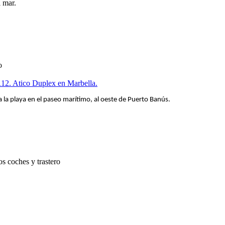
l mar.
o
112. Atico Duplex en Marbella.
a la playa en el paseo marítimo, al oeste de Puerto Banús.
s coches y trastero