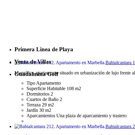
Primera Linea de Playa
Venta de Villas
Bahialcantara 
Magnífico apartamento situado en urbanización de lujo frente a
Guadalmina Golf
Tipo
Apartamento
Superficie Habitable
108 m2
Dormitorios
2
Cuartos de Baño
2
Terraza
29 m2
Jardín
30 m2
Aparcamientos
Una plaza de aparcamiento y trastero
Bahialcantara 