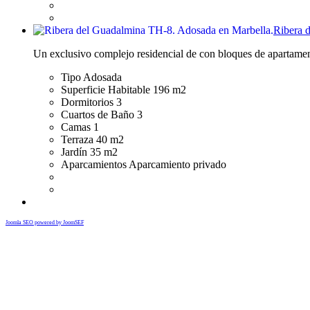
Ribera 
Un exclusivo complejo residencial de con bloques de apartamen
Tipo
Adosada
Superficie Habitable
196 m2
Dormitorios
3
Cuartos de Baño
3
Camas
1
Terraza
40 m2
Jardín
35 m2
Aparcamientos
Aparcamiento privado
Joomla SEO powered by JoomSEF